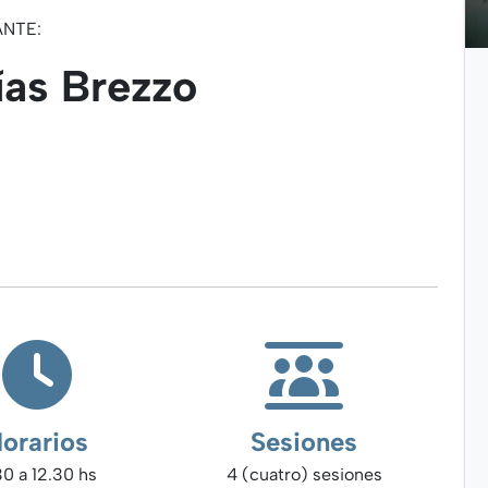
ANTE:
ías Brezzo
orarios
Sesiones
30 a 12.30 hs
4 (cuatro) sesiones