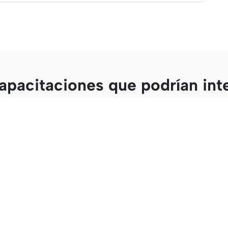
apacitaciones que podrían int
rado Intensivo Virtual en
Posgrado Intensivo en Operato
atoria
Incrustaciones: Desde el