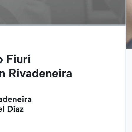
 Fiuri
an Rivadeneira
adeneira
l Díaz