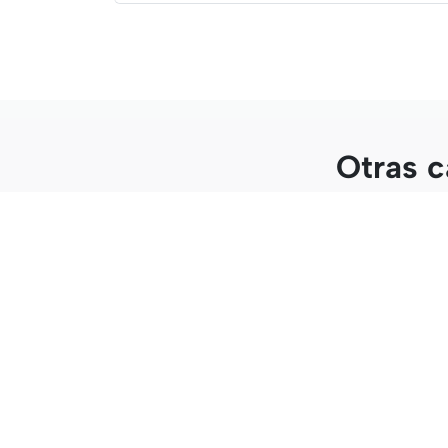
Otras c
Posgrado Intensivo Virtual en
Posg
Diagnóstico por Imágenes
Oper