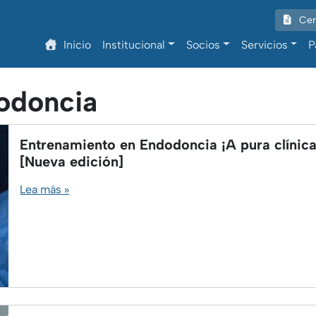
Cert
Inicio
Institucional
Socios
Servicios
P
odoncia
Entrenamiento en Endodoncia ¡A pura clínica
[Nueva edición]
Lea más »