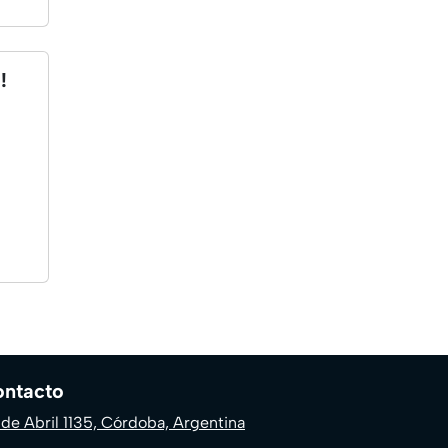
!
ntacto
 de Abril 1135, Córdoba, Argentina